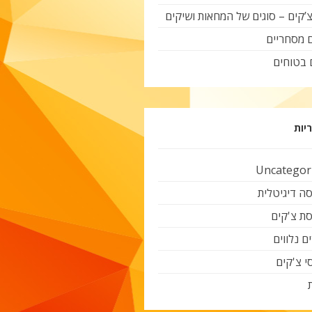
צ’קים – סוגים של המחאות ושיקים
ם מסחריים
 בטוחים
יות
Uncategor
ה דיגיטלית
ת צ'קים
ם נלווים
י צ'קים