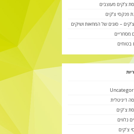
ת צ’קים מעוצבים
ת פנקסי צ’קים
צ’קים – סוגים של המחאות ושיקים
ם מסחריים
 בטוחים
יות
Uncategor
ה דיגיטלית
ת צ'קים
ם נלווים
י צ'קים