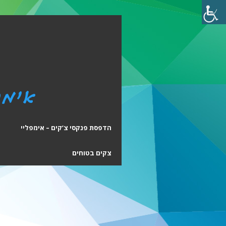
הדפסת פנקסי צ’קים – אימפליי
ה
צקים בטוחים