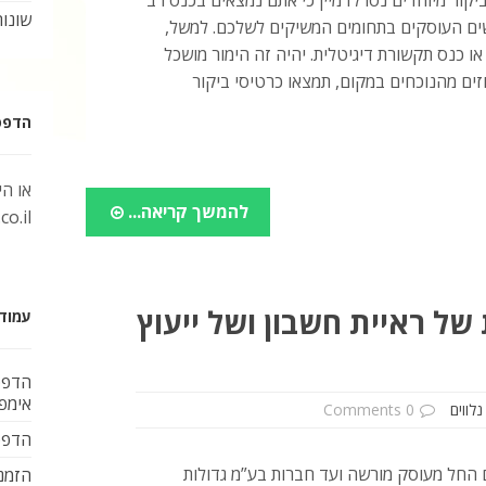
שונות
ים העוסקים בתחומים המשיקים לשלכם. למשל,
או כנס תקשורת דיגיטלית. יהיה זה הימור מושכל
ים מהנוכחים במקום, תמצאו כרטיסי ביקור
הדפסת 
או ה
להמשך קריאה...
o.il
של ראיית חשבון ושל ייעוץ
עמוד
הדפס
אימפל
לווים
0 Comments
הדפס
החל מעוסק מורשה ועד חברות בע”מ גדולות
הזמנ