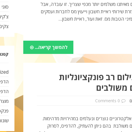
מאיתנו משלמים יותר מכפי שצריך. זו עובדה, אבל
סוגי 
ת שירותי ראיית חשבון וייעוץ מס לחברות ועסקים
צ’קי
ני הטבות מס. זאת ועוד, ראיית חשבון…
צקים
להמשך קריאה...
קטגור
ized
לום רב פונקציונליות
הדפס
 משולבים
הדפס
ם
0 Comments
מוצרי
פנקס
 אלקטרוניים נוצרים ונעלמים במהירויות מדהימות.
שונות
ם משולבת בהם ניתן להעתיק, להדפיס, לסרוק