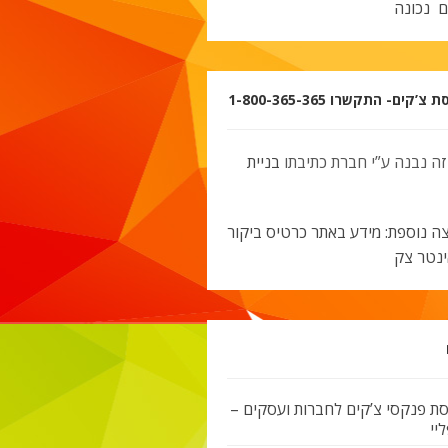
ם נכונה
’קים- התקשרו 1-800-365-365
זה נבנה ע”י חברת כתיבתו
בניית
ה נוספת: מידע באתר כרטיס ביקור
ינטר צק
ת פנקסי צ’קים לחברות ועסקים –
יי