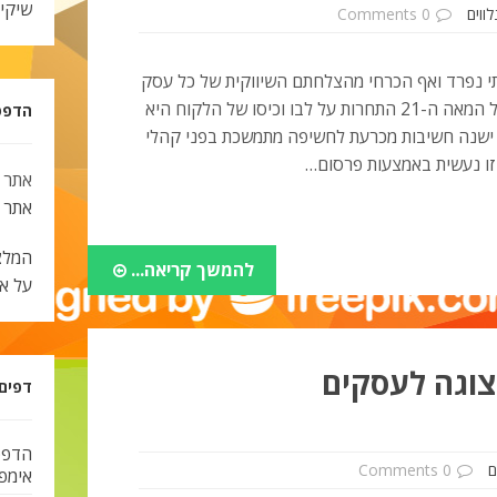
שיקי
ווים
0 Comments
לתי נפרד ואף הכרחי מהצלחתם השיווקית של כל עסק
או חברה, שכן בשוק הדינאמי של המאה ה-21 התחרות על לבו וכיסו של הלקוח היא
הדפסת צ
 ישנה חשיבות מכרעת לחשיפה מתמשכת בפני קהלי
זו נעשית באמצעות פרסום…
אתר 
אתר
המלצ
להמשך קריאה...
על א
וגה לעסקים
דפים
הדפס
ם
0 Comments
אימפל