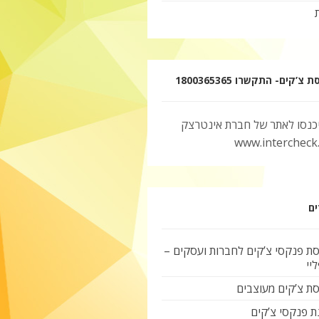
צ’קים- התקשרו 1800365365
יכנסו לאתר של חברת אינטרצק
www.intercheck.c
ים
ת פנקסי צ’קים לחברות ועסקים –
יי
ת צ’קים מעוצבים
ת פנקסי צ’קים