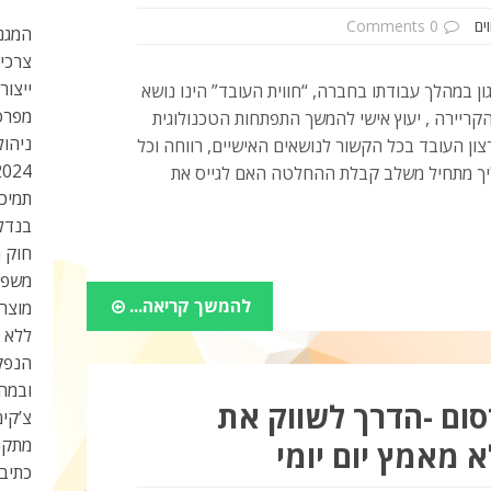
ים
0 Comments
המגנט
צרכי
ייצור
גון במהלך עבודתו בחברה, “חווית העובד” הינו נושא
מפרס
הקריירה , יעוץ אישי להמשך התפתחות הטכנולוגית
ניהול
צון העובד בכל הקשור לנושאים האישיים, רווחה וכל
2024
יך מתחיל משלב קבלת ההחלטה האם לגייס את
תמיכה
בנדל”
חוק ה
משפי
להמשך קריאה...
מוצר
ללא מ
הנפק
ובמהי
סום -הדרך לשווק את
צ’קים
מתקנ
 מאמץ יום יומי
כתיב