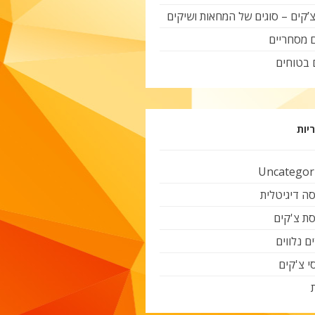
צ’קים – סוגים של המחאות ושיקים
ם מסחריים
 בטוחים
יות
Uncategor
ה דיגיטלית
ת צ'קים
ם נלווים
י צ'קים