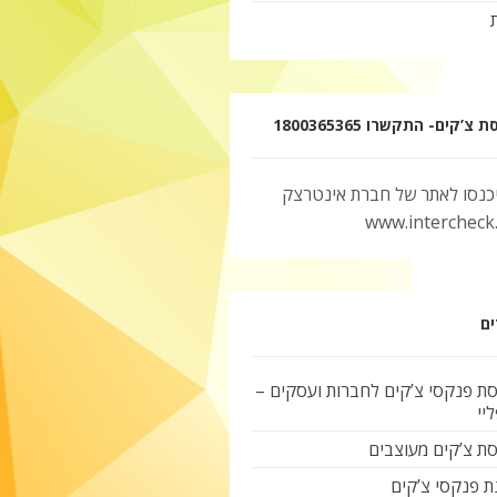
צ’קים- התקשרו 1800365365
יכנסו לאתר של חברת אינטרצק
www.intercheck.c
ים
ת פנקסי צ’קים לחברות ועסקים –
יי
ת צ’קים מעוצבים
ת פנקסי צ’קים