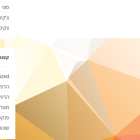
סוגי 
צ’קי
צקים
קטגור
ized
הדפס
הדפס
מוצרי
פנקס
שונות