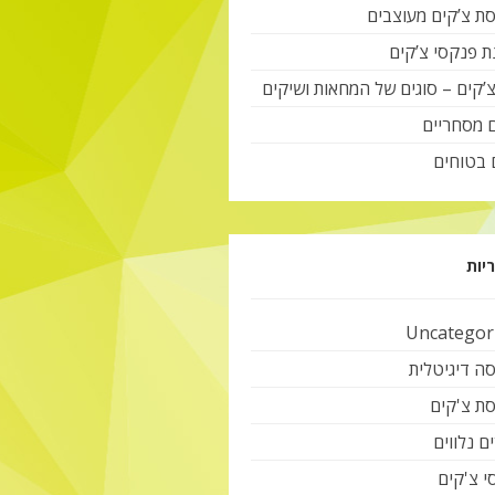
ת צ’קים מעוצבים
ת פנקסי צ’קים
צ’קים – סוגים של המחאות ושיקים
ם מסחריים
 בטוחים
יות
Uncategor
ה דיגיטלית
ת צ'קים
ם נלווים
י צ'קים