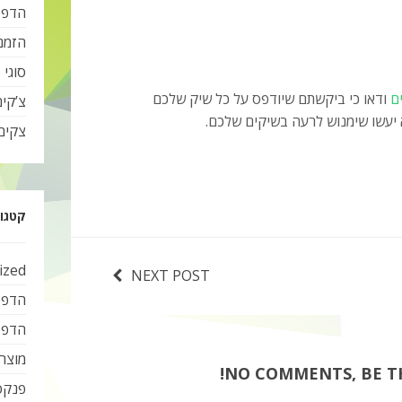
הדפס
הזמנ
סוגי 
ם
ודאו כי ביקשתם שיודפס על כל שיק שלכם
צ’קי
 יעשו שימנוש לרעה בשיקים שלכם.
צקים
קטגור
ized
NEXT POST
הדפס
הדפס
מוצרי
NO COMMENTS, BE TH
פנקס