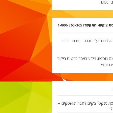
ם נכונה
’קים- התקשרו 1-800-365-365
זה נבנה ע”י חברת כתיבתו
בניית
ה נוספת: מידע באתר כרטיס ביקור
ינטר צק
ת פנקסי צ’קים לחברות ועסקים –
יי