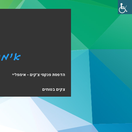
הדפסת פנקסי צ’קים – אימפליי
ה
צקים בטוחים