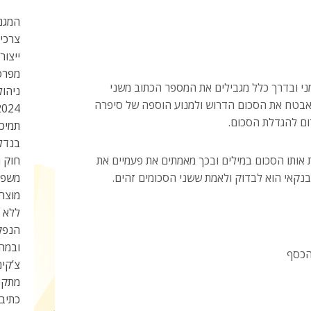
המגנט
צרכי
ייצור
מפרס
ני ובדרך כלל מגבילים את המספר הכתוב משני
ניהול
אבטח את הסכום הדרוש ולמנוע הוספה של סיפרה
2024
ום להגדלת הסכום.
תמיכה
בנדל”
אותו הסכום במילים ובכך מאמתים את פעמיים את
חוק ה
נקאי הוא לבדוק ולאמת ששני הסכומים זהים.
משפי
מוצר
ללא מ
הנפק
ובמהי
הכסף
צ’קים
מתקנ
כתיב