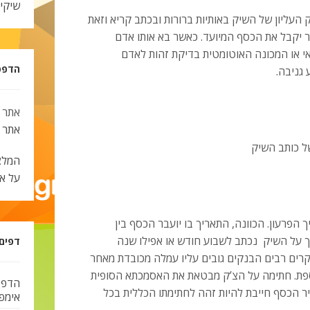
שיקי
העליון של השיק באותיות ברורות ובכתב קריא וזאת
ר יקבל את הכסף המיועד. כאשר בא אותו אדם
 או המכונה האוטומטית בדיקת זהות לאדם
הדפסת צ
 גניבה.
אתר 
אתר
ל כותב השיק
המלצ
על א
הפרעון. הכוונה, התאריך בו יועבר הכסף בין
 על השיק נכתב לשבוע חודש או אפילו שנה
דפים
קרים רבים הבנקים גובים עליו עמלה מכובדת מאחר
ספת. חתימה על הצ’ק מבטאת את האסמכתא הסופית
הדפס
ר הכסף חייבת להיות זהה לחתימתו הכללית בכל
אימפל