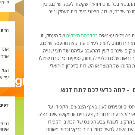
שיקי
התבטא בכל פרט ויזואלי שקשור לעסק שלכם, בין
צר שלכם, שילוט חיצוני מעל בית העסק ונייר
הדפסת צ
תם מטפלים עצמאית
בהדפסת הצ’קים
של העסק, זו
ההזדמנות, להציג לעולם עוד קצת מהעסק שלכם.
אתר 
קים שיגרום לעין להתעכב עליהם עוד חצי שנייה,
אתר
והנראות שלכם כלפי לקוחות, ספקים וכל גורם שמולו
מקומו של המוצר או השירות בזיכרון הויזואלי
המלצ
על א
 – למה כדאי לכם לתת דגש
דפים
טיים ונעימים לעין. באגף הצבעים, הקפידו על
אי לא צבעים זרחניים, צעקניים או מקושקשים. בצ’ק
ע הרקע, לעומת צבע הפונט של הכתוב. הקפידו
הדפס
עם השני, למשל כחול בהיר כרקע וכחול מאותה
אימפל