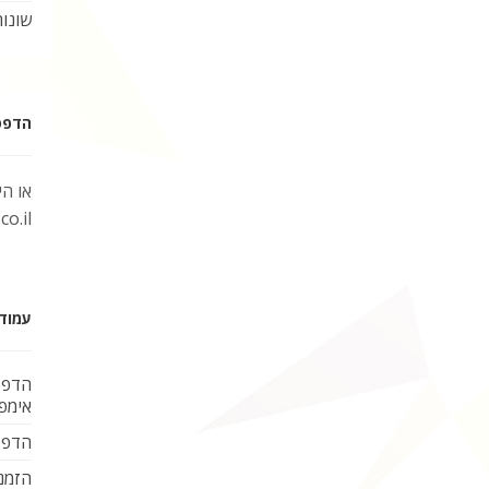
שונות
הדפסת 
או ה
o.il
עמוד
הדפס
אימפל
הדפס
הזמנ