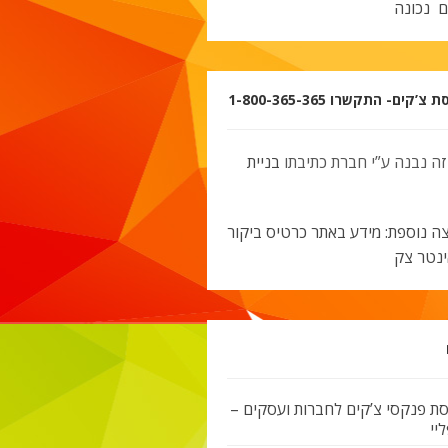
ם נכונה
’קים- התקשרו 1-800-365-365
זה נבנה ע”י חברת כתיבתו
בניית
ה נוספת: מידע באתר כרטיס ביקור
ינטר צק
ת פנקסי צ’קים לחברות ועסקים –
יי