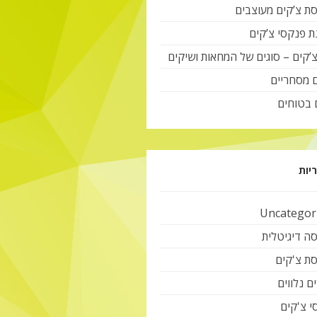
ת צ’קים מעוצבים
ת פנקסי צ’קים
צ’קים – סוגים של המחאות ושיקים
ם מסחריים
 בטוחים
יות
Uncategor
ה דיגיטלית
ת צ'קים
ם נלווים
י צ'קים