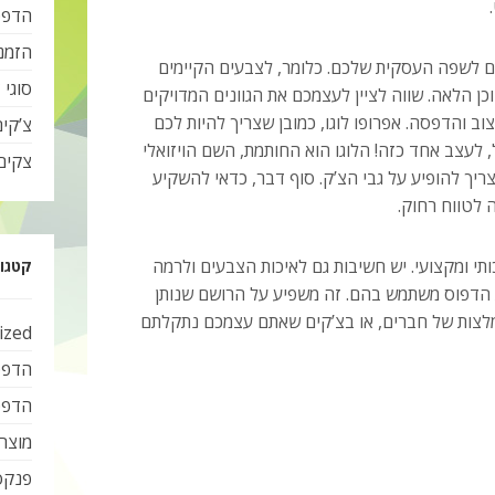
הדפס
הזמנ
ם לשפה העסקית שלכם. כלומר, לצבעים הקיימים
סוגי 
כן הלאה. שווה לציין לעצמכם את הגוונים המדויקים
 והדפסה. אפרופו לוגו, כמובן שצריך להיות לכם
צ’קי
ול, לעצב אחד כזה! הלוגו הוא החותמת, השם הויזואלי
צקים
ריך להופיע על גבי הצ’ק. סוף דבר, כדאי להשקיע
 לטווח רחוק.
תי ומקצועי. יש חשיבות גם לאיכות הצבעים ולרמה
קטגור
הדפוס משתמש בהם. זה משפיע על הרושם שנותן
לצות של חברים, או בצ’קים שאתם עצמכם נתקלתם
ized
הדפס
הדפס
מוצרי
פנקס