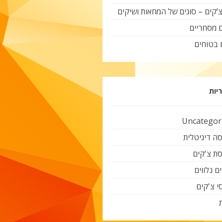
צ’קים – סוגים של המחאות ושיקים
ם מסחריים
 בטוחים
יות
Uncategor
ה דיגיטלית
ת צ'קים
ם נלווים
י צ'קים