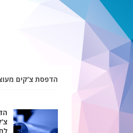
הדפסת צ’קים מעוצ
הדפ
צ’ק
לח