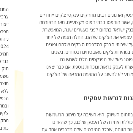
המגנט
עסק וארגונים רבים מחזיקים פנקסי צ’קים ייחודיים
צרכי
 אשר הודפסו בבתי דפוס מקצועיים. מאז הרפורמה
ייצור
נק ישראל בתחום לפני כעשרים שנה, המאפשרת
מפרס
עצמאי את הצ’קים שלהם, החלה מגמה של יותר
ניהול
 על שירותי הבנק בהדפסת הצ’קים שלהם ופונים
2024
 במהירות צ’קים מאובטחים ובטוחים. בשנים
תמיכה
פוטנציאל של הפנקסים הללו לשמש גם
בנדל”
ת לעסק נראות ונוכחות נוספת. אם כבר יצאנו
חוק ה
דוע לא לחשוב על התאמת המראה של הצ’קים
משפי
מוצר
ללא מ
נות לנראות עסקית
הנפק
ובמהי
צ’קים
תחום השיווק, היא חשיבה על מיתוג. המשמעות
מתקנ
ת כוללת ואחידה של העסק שלכם, כך שהאדם
כתיב
ישות מזוהה, שכלל ההיבטים שלה מדברים אחד עם