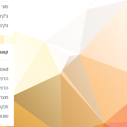
סוגי 
צ’קי
צקים
קטגור
ized
הדפס
הדפס
מוצרי
פנקס
שונות