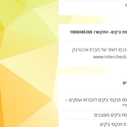
צ’קים- התקשרו 1800365365
יכנסו לאתר של חברת אינטרצק
www.intercheck.c
ים
ת פנקסי צ’קים לחברות ועסקים –
יי
ת צ’קים מעוצבים
ת פנקסי צ’קים