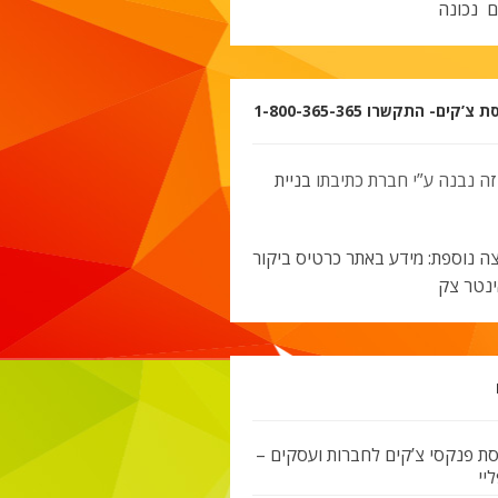
ם נכונה
’קים- התקשרו 1-800-365-365
זה נבנה ע”י חברת כתיבתו
בניית
ה נוספת: מידע באתר כרטיס ביקור
ינטר צק
ת פנקסי צ’קים לחברות ועסקים –
יי