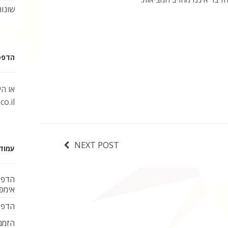
שונות
הדפסת 
או ה
o.il
NEXT POST
עמוד
הדפס
אימפל
הדפס
הזמנ