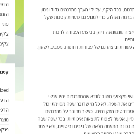
הדפס
ום, בכל היקף, על ידי מערך מתרגמים גדול ומגוון.
הזמנ
 ברמה מעולה, כדי למנוע גם טעויות קטנות שקל
סוגי 
זציה שמשמעה דיוק בביצוע העבודה לרבות
צ’קי
יים.
צקים
פשרות וביצוע גם של עבודות דחופות, מסביב לשעון.
קטגור
ized
ושי מקצועי חשוב לוודא שהמתרגמים יהיו אנשי
הדפס
ם את השפה. לא כל מי שדובר שפה מסוימת יכול
הדפס
סטנדרטים מתקדמים. כאשר מדובר על מתרגמים
יסיון, אפשר לצפות לתוצאות איכותיות, בכל שפה שבה
מוצרי
ה נכונה התאמה מלאה של ניבים וביטויים, ולא ייצמד
פנקס
דבר איננו מחויב המציאות.