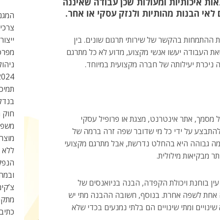
אות איכותיות ומעולות שכן עבודה שאיננה
לאי הבנות מהותיות ולנזק עסקי או אחר.
המגנט
צרכי
 ההתמחות בהקשר של שירותי תרגום שונים. בין
ייצור
את העבודה יעשו אנשי מקצוע, מדוע לא כל מתרגם
מפרס
ה ניכרת יעילותה של חברה מקצועית במיוחד.
ניהול
2024
תמיכה
בנדל”
חוק ה
 מסמך, אתר אינטרנט, מצגת או פרופיל עסקי
משפי
ל להתבצע על ידי כל מי שדובר שפה זרה ברמה של
מוצר
רמה גבוהה היא בהחלט נדרשת, אבל מתרגם מקצועי
ללא מ
ר מבקיאות מילולית.
הנפק
ובמהי
עין בוחנת ויכולת הקפדה, הבנה בניואנסים של
צ’קים
 אחת לשפה אחרת. בנוסף, חשובה ההבנה מתי יש
מתקנ
ינויים ומתי שינויים הם בלתי נמנעים בכדי שלא
כתיב