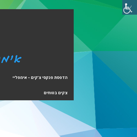
הדפסת פנקסי צ’קים – אימפליי
ה
צקים בטוחים