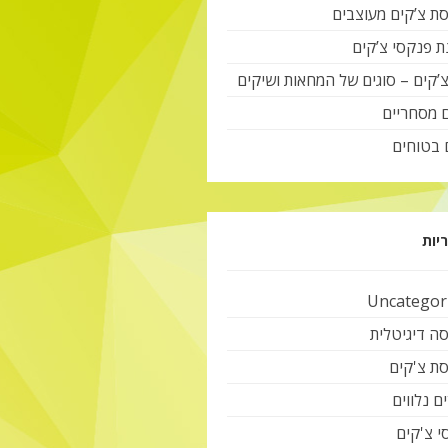
ת צ’קים מעוצבים
ת פנקסי צ’קים
צ’קים – סוגים של המחאות ושיקים
ם מסחריים
 בטוחים
יות
Uncategor
ה דיגיטלית
ת צ'קים
ם נלווים
י צ'קים