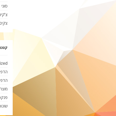
סוגי 
צ’קי
צקים
קטגור
ized
הדפס
הדפס
מוצרי
פנקס
שונות