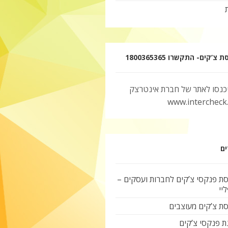
צ’קים- התקשרו 1800365365
יכנסו לאתר של חברת אינטרצק
www.intercheck.c
ים
ת פנקסי צ’קים לחברות ועסקים –
יי
ת צ’קים מעוצבים
ת פנקסי צ’קים