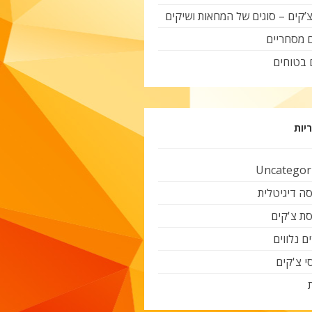
צ’קים – סוגים של המחאות ושיקים
ם מסחריים
 בטוחים
יות
Uncategor
ה דיגיטלית
ת צ'קים
ם נלווים
י צ'קים